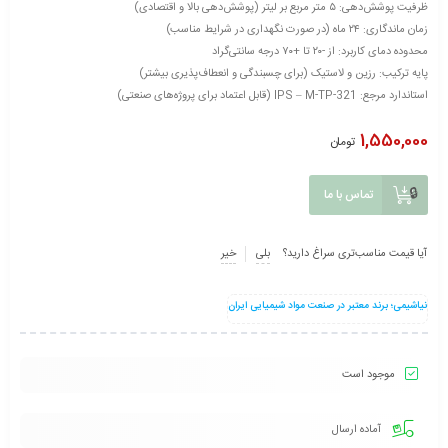
ظرفیت پوشش‌دهی: ۵ متر مربع بر لیتر (پوشش‌دهی بالا و اقتصادی)
زمان ماندگاری: ۲۴ ماه (در صورت نگهداری در شرایط مناسب)
محدوده دمای کاربرد: از -۲۰ تا +۷۰ درجه سانتی‌گراد
پایه ترکیب: رزین و لاستیک (برای چسبندگی و انعطاف‌پذیری بیشتر)
استاندارد مرجع: IPS – M-TP-321 (قابل اعتماد برای پروژه‌های صنعتی)
1,550,000
تومان
تماس با ما
آیا قیمت مناسب‌تری سراغ دارید؟
بلی
خیر
نیاشیمی؛ برند معتبر در صنعت مواد شیمیایی ایران
موجود است
آماده ارسال