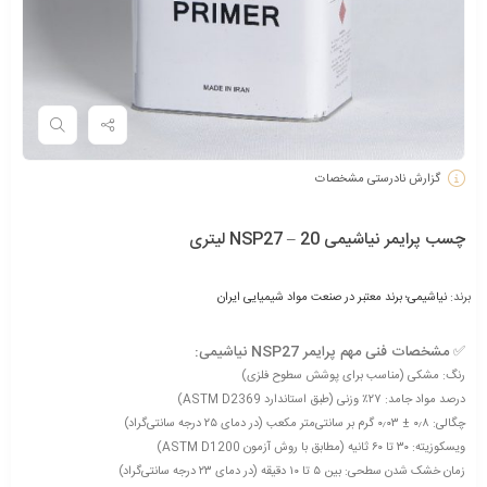
گزارش نادرستی مشخصات
چسب پرایمر نیاشیمی NSP27 – 20 لیتری
برند:
نیاشیمی؛ برند معتبر در صنعت مواد شیمیایی ایران
✅ مشخصات فنی مهم پرایمر NSP27 نیاشیمی:
رنگ: مشکی (مناسب برای پوشش سطوح فلزی)
درصد مواد جامد: ۲۷٪ وزنی (طبق استاندارد ASTM D2369)
چگالی: ۰٫۸ ± ۰٫۰۳ گرم بر سانتی‌متر مکعب (در دمای ۲۵ درجه سانتی‌گراد)
ویسکوزیته: ۳۰ تا ۶۰ ثانیه (مطابق با روش آزمون ASTM D1200)
زمان خشک شدن سطحی: بین ۵ تا ۱۰ دقیقه (در دمای ۲۳ درجه سانتی‌گراد)