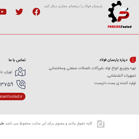
پارسیان فولاد را درفضای مجازی دنبال کنید
تماس با ما
درباره پارسیان فولاد
تهیه وتوزیع انواع لوله ،شیرآلات ،اتصالات صنعتی وساختمانی
تهران، با
تجهیزات آتشنشانی،
تولید کننده ی بست داربست
166154227- 02166154412
ianfoolad.ir
کلیه حقوق مادی و معنوی برای این سایت محفوظ می باشد.
طرا