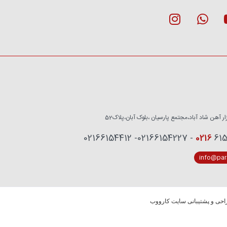
زار آهن شاد آباد،مجتمع پارسیان ،بلوک آبان،پلاک52
0216
6153759 - 02
info@pars
حی و پشتیبانی سایت کارووب