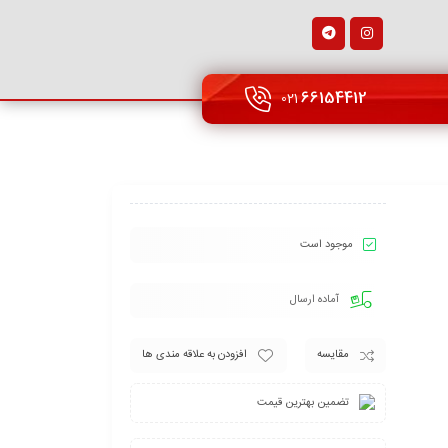
66154412
021
موجود است
آماده ارسال
مقایسه
افزودن به علاقه مندی ها
تضمین بهترین قیمت