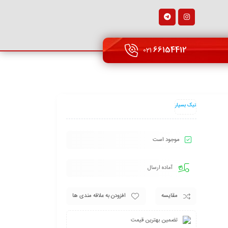
66154412
021
نیک بسپار
موجود است
آماده ارسال
مقایسه
افزودن به علاقه مندی ها
تضمین بهترین قیمت