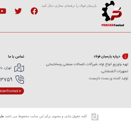
پارسیان فولاد را درفضای مجازی دنبال کنید
تماس با ما
درباره پارسیان فولاد
تهیه وتوزیع انواع لوله ،شیرآلات ،اتصالات صنعتی وساختمانی
تهران، با
تجهیزات آتشنشانی،
تولید کننده ی بست داربست
166154227- 02166154412
ianfoolad.ir
کلیه حقوق مادی و معنوی برای این سایت محفوظ می باشد.
طرا