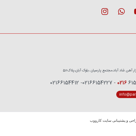
زار آهن شاد آباد،مجتمع پارسیان ،بلوک آبان،پلاک52
0216
6153759 - 02
info@pars
حی و پشتیبانی سایت کارووب