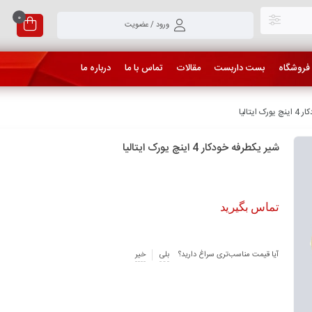
0
ورود / عضویت
فروشگاه
بست داربست
مقالات
تماس با ما
درباره ما
یتالیا
شیر یکطرفه خودکار 4 اینچ یورک ایتالیا
تماس بگیرید
آیا قیمت مناسب‌تری سراغ دارید؟
بلی
خیر