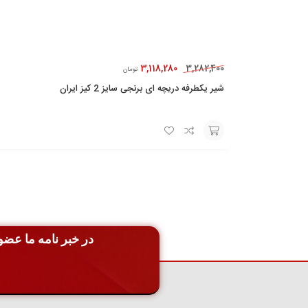
3,118,280
3,282,400
تومان
شیر یکطرفه دریچه ای برنجی سایز 2 کیز ایران
افزودن
به
سبد
در خبر نامه ما عضو 