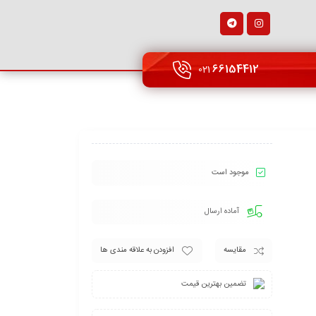
66154412
021
موجود است
آماده ارسال
مقایسه
افزودن به علاقه مندی ها
تضمین بهترین قیمت