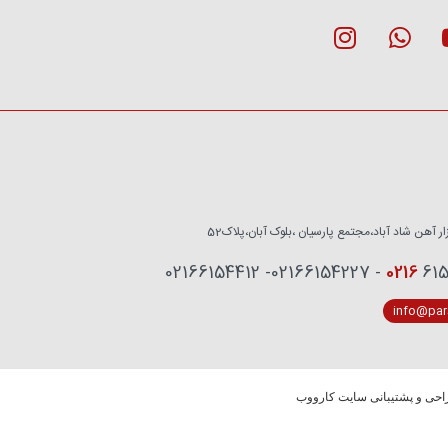
زار آهن شاد آباد،مجتمع پارسیان ،بلوک آبان،پلاک52
0216
6153759 - 02
info@pars
حی و پشتیبانی سایت کارووب