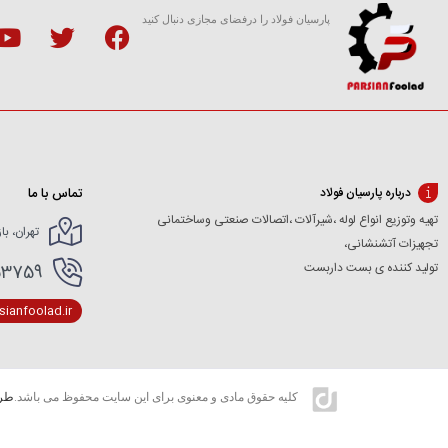
پارسیان فولاد را درفضای مجازی دنبال کنید
تماس با ما
درباره پارسیان فولاد
تهیه وتوزیع انواع لوله ،شیرآلات ،اتصالات صنعتی وساختمانی
تهران، با
تجهیزات آتشنشانی،
تولید کننده ی بست داربست
166154227- 02166154412
ianfoolad.ir
کلیه حقوق مادی و معنوی برای این سایت محفوظ می باشد.
طرا