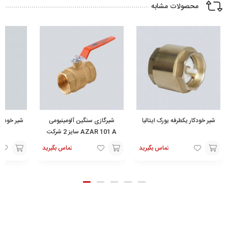
محصولات مشابه
شیر خودکار یکطرفه یورک ایتالیا
شیرگازی سنگین آلومینیومی
شیر خودکار
AZAR 101 A سایز 2 شرکت
آذران
تماس بگیرید
تماس بگیرید
تماس
افزودن
افزودن
با ما
به
به
سبد
سبد