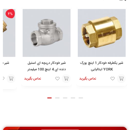
4%
شیر یکطرفه خودکار 1 اینچ یورک
شیر خودکار دریچه ای استیل
شیر صاف
YORK ایتالیایی
دنده ای 4 اینچ 100 میلیمتر
تماس بگیرید
تماس بگیرید
تماس
افزودن
افزودن
با ما
به
به
سبد
سبد