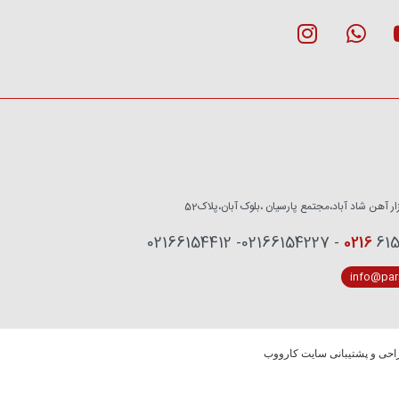
زار آهن شاد آباد،مجتمع پارسیان ،بلوک آبان،پلاک52
0216
6153759 - 02
info@pars
حی و پشتیبانی سایت کارووب