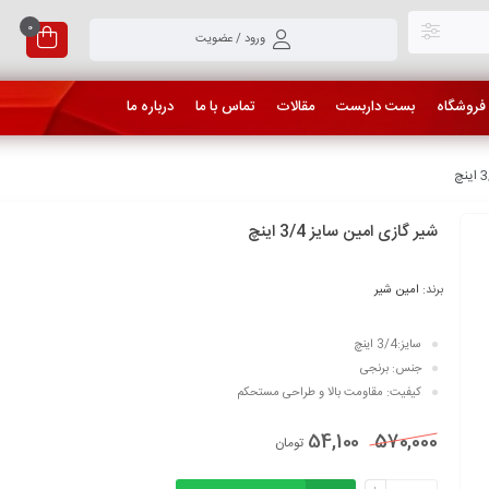
0
ورود / عضویت
فروشگاه
بست داربست
مقالات
تماس با ما
درباره ما
شیر گازی امین سایز 3/4 اینچ
برند:
امین شیر
سایز:3/4 اینچ
جنس: برنجی
کیفیت: مقاومت بالا و طراحی مستحکم
54,100
570,000
تومان