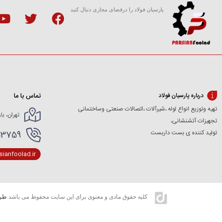
پارسیان فولاد را درفضای مجازی دنبال کنید
تماس با ما
درباره پارسیان فولاد
تهیه وتوزیع انواع لوله ،شیرآلات ،اتصالات صنعتی وساختمانی
تهران، با
تجهیزات آتشنشانی،
تولید کننده ی بست داربست
166154227- 02166154412
ianfoolad.ir
کلیه حقوق مادی و معنوی برای این سایت محفوظ می باشد.
طرا