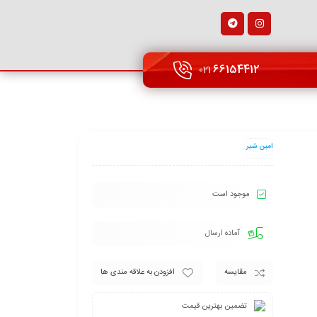
66154412
021
امین شیر
موجود است
آماده ارسال
مقایسه
افزودن به علاقه مندی ها
تضمین بهترین قیمت