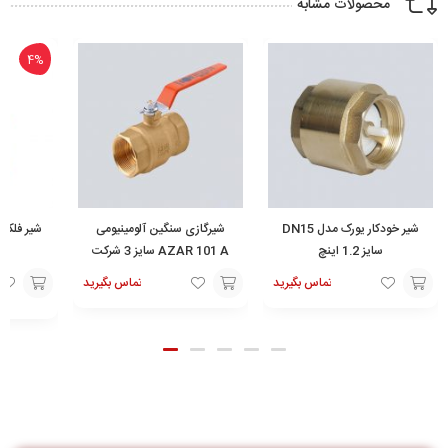
محصولات مشابه
4%
شیر خودکار یورک مدل DN15
شیرگازی سنگین آلومینیومی
سایز 1.2 اینچ
AZAR 101 A سایز 3 شرکت
آذران
تماس بگیرید
تماس بگیرید
تماس
افزودن
تماس
با ما
به
با ما
سبد