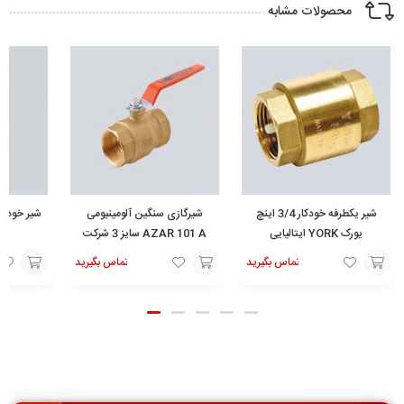
محصولات مشابه
شیر یکطرفه خودکار 3/4 اینچ
شیرگازی سنگین آلومینیومی
شیر خودکار
یورک YORK ایتالیایی
AZAR 101 A سایز 3 شرکت
آذران
تماس بگیرید
تماس بگیرید
تماس
افزودن
افزودن
با ما
به
به
سبد
سبد