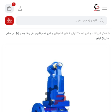
0
خانه
/
شیرآلات
/
شیر الات کنترلی
/
شیر اطمینان
/ شیر اطمینان چدنی فلنجدار pn16 سام
سایز 5 اینچ