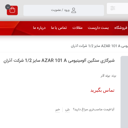
0
ورود / عضویت
فروشگاه
بست داربست
مقالات
تماس با ما
درباره ما
شرکت آذران
شیرگازی سنگین آلومینیومی AZAR 101 A سایز 1/2 شرکت آذران
برند:
برند آذر
تماس بگیرید
آیا قیمت مناسب‌تری سراغ دارید؟
بلی
خیر