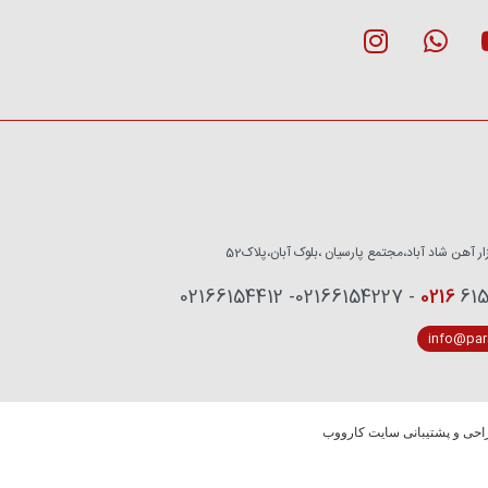
زار آهن شاد آباد،مجتمع پارسیان ،بلوک آبان،پلاک52
0216
6153759 - 02
info@pars
حی و پشتیبانی سایت کارووب