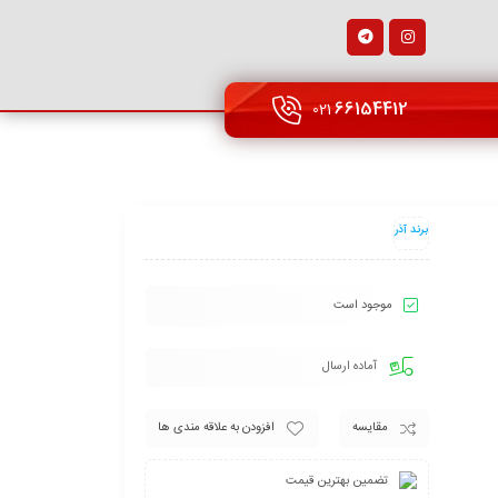
66154412
021
برند آذر
موجود است
آماده ارسال
مقایسه
افزودن به علاقه مندی ها
تضمین بهترین قیمت