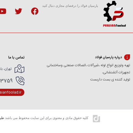
پارسیان فولاد را درفضای مجازی دنبال کنید
تماس با ما
درباره پارسیان فولاد
تهیه وتوزیع انواع لوله ،شیرآلات ،اتصالات صنعتی وساختمانی
تهران، با
تجهیزات آتشنشانی،
تولید کننده ی بست داربست
166154227- 02166154412
ianfoolad.ir
کلیه حقوق مادی و معنوی برای این سایت محفوظ می باشد.
طرا