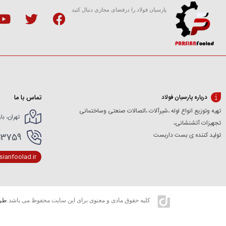
پارسیان فولاد را درفضای مجازی دنبال کنید
تماس با ما
درباره پارسیان فولاد
تهیه وتوزیع انواع لوله ،شیرآلات ،اتصالات صنعتی وساختمانی
تهران، با
تجهیزات آتشنشانی،
تولید کننده ی بست داربست
166154227- 02166154412
ianfoolad.ir
کلیه حقوق مادی و معنوی برای این سایت محفوظ می باشد.
طرا