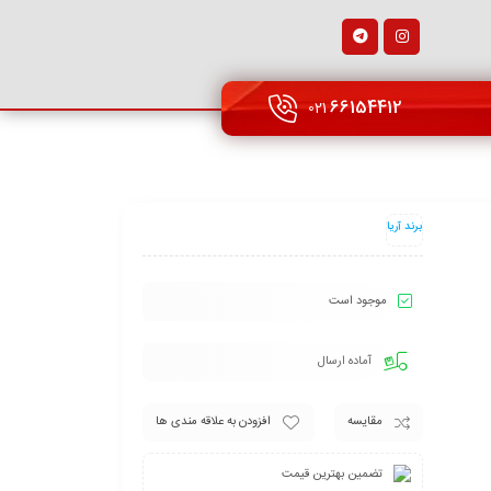
66154412
021
برند آریا
موجود است
آماده ارسال
مقایسه
افزودن به علاقه مندی ها
تضمین بهترین قیمت