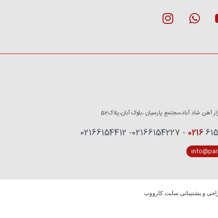
زار آهن شاد آباد،مجتمع پارسیان ،بلوک آبان،پلاک52
0216
6153759 - 02
info@pars
حی و پشتیبانی سایت کارووب