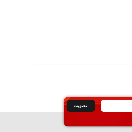
تماس بگیرید
کپسول چرخ دار ۳۰ کیلویی co2دژ
تماس
با ما
عضویت