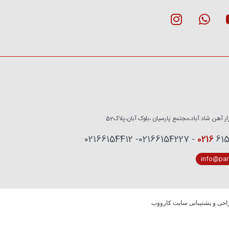
زار آهن شاد آباد،مجتمع پارسیان ،بلوک آبان،پلاک52
0216
6153759 - 02
info@pars
حی و پشتیبانی سایت کارووب