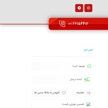
66154412
021
امین شیر
موجود است
آماده ارسال
مقایسه
افزودن به علاقه مندی ها
تضمین بهترین قیمت