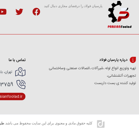
پارسیان فولاد را درفضای مجازی دنبال کنید
تماس با ما
درباره پارسیان فولاد
تهیه وتوزیع انواع لوله ،شیرآلات ،اتصالات صنعتی وساختمانی
تهران، با
تجهیزات آتشنشانی،
تولید کننده ی بست داربست
166154227- 02166154412
ianfoolad.ir
کلیه حقوق مادی و معنوی برای این سایت محفوظ می باشد.
طرا