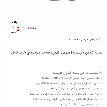
گزارش نادرستی مشخصات
بست گردون داربست | معرفی، کاربرد، قیمت و راهنمای خرید کامل
🔩 مشخصات فنی بست گردون داربست
نام محصول: بست گردون داربست (Swivel Coupler)
کاربرد: اتصال دو لوله داربست در زاویه دلخواه (۰ تا ۳۶۰ درجه)
جنس بدنه: فولاد فورج گرم یا چدن نشکن مقاوم
نوع آبکاری: گالوانیزه گرم یا سرد (ضد زنگ و مقاوم در برابر خوردگی)
ابعاد اتصال: 48×48 میلی متر (مطابق با لوله داربست استاندارد)
وزن متوسط: بین 1.3 تا 1.5 کیلوگرم