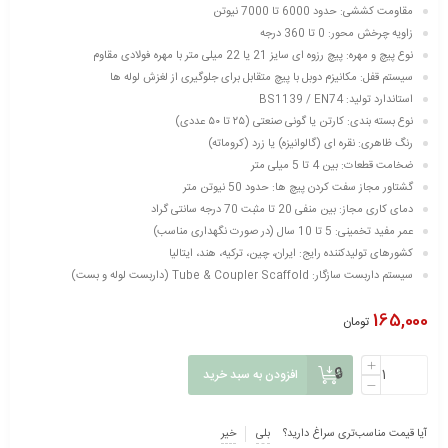
مقاومت کششی: حدود 6000 تا 7000 نیوتن
زاویه چرخش محور: 0 تا 360 درجه
نوع پیچ و مهره: پیچ رزوه ای سایز 21 یا 22 میلی متر با مهره فولادی مقاوم
سیستم قفل: مکانیزم دوبل با پیچ متقابل برای جلوگیری از لغزش لوله ها
استاندارد تولید: BS1139 / EN74
نوع بسته بندی: کارتن یا گونی صنعتی (۲۵ تا ۵۰ عددی)
رنگ ظاهری: نقره ای (گالوانیزه) یا زرد (کروماته)
ضخامت قطعات: بین 4 تا 5 میلی متر
گشتاور مجاز سفت کردن پیچ ها: حدود 50 نیوتن متر
دمای کاری مجاز: بین منفی 20 تا مثبت 70 درجه سانتی گراد
عمر مفید تخمینی: 5 تا 10 سال (در صورت نگهداری مناسب)
کشورهای تولیدکننده رایج: ایران، چین، ترکیه، هند، ایتالیا
سیستم داربست سازگار: Tube & Coupler Scaffold (داربست لوله و بست)
165,000
تومان
افزودن به سبد خرید
آیا قیمت مناسب‌تری سراغ دارید؟
بلی
خیر