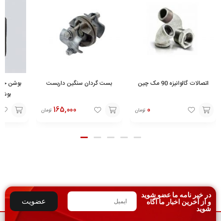
اتصالات گالوانیزه 90 مک چین
بست گردان سنگین داربست
بوشن 
165,000
0
تومان
تومان
انتخاب
افزودن
افزودن
گزینه
به
به
سبد
سبد
در خبر نامه ما عضو شوید
عضویت
و از آخرین اخبار ما آگاه
شوید