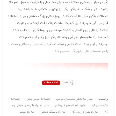
اگر در میان برندهای مختلف به دنبال محصولی با کیفیت و طول عمر بالا
باشید، بدون شک برند بنکن یکی از بهترین انتخاب ها خواهد بود.
اتصالات بنکن سال ها است که در پروژه های بزرگ صنعتی مورد استفاده
قرار می گیرند و به دلیل کیفیت ساخت بالا، دقت ابعادی و رعایت
استانداردهای بین المللی، اعتماد مهندسان و پیمانکاران را جلب کرده
اند. سه راه مانیسمان جوشی رده 40 بنکن نیز یکی از محصولات
پرطرفدار این برند است که می تواند عملکردی مطمئن و طولانی مدت
را در سیستم های پایپینگ تضمین کند.
سه راه مانیسمان جوشی رده 40 چیست؟
سه راه مانیسمان جوشی رده 40 یکی از مهم ترین اتصالات فولادی در
نمایش
ادامه مطلب
سیستم های انتقال سیالات است که برای ایجاد یک انشعاب استاندارد
در مسیر لوله ها طراحی شده است. این اتصال به گونه ای ساخته می
شود که جریان سیال را بدون ایجاد افت فشار قابل توجه به مسیر جدید
برچسب:
اتصال سه راهی مانیسمان جوشی
اتصالات جوشی بنکن
اتصالات
هدایت کند و در عین حال استحکام لوله کشی حفظ شود. واژه
مانیسمان بنکن
خرید اتصالات جوشی بنکن
خرید سه راه مانیسمان جوشی رده
مانیسمان به معنی بدون درز بودن محصول است؛ یعنی در فرآیند تولید
40
سه راه بدون درز رده 40
سه راه پایپینگ صنعتی
سه راه جوشی