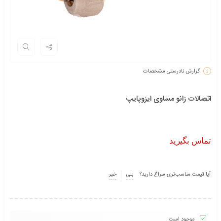
گزارش نادرستی مشخصات
اتصالات زاﻧﻮ ﻣﺴﺎوی ایزوپایپ
تماس بگیرید
آیا قیمت مناسب‌تری سراغ دارید؟
بلی
خیر
موجود است