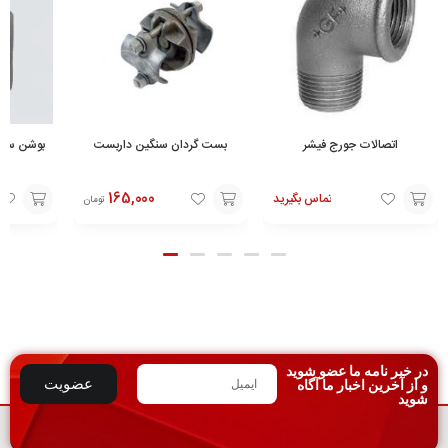
اتصالات جورج فیشر
بست گردان سنگین داربست
165,000
تماس بگیرید
تومان
افزودن
افزودن
افزودن
به
به
به
سبد
سبد
سبد
در خبر نامه ما عضو شوید
عضویت
و از آخرین اخبار ما آگاه
شوید