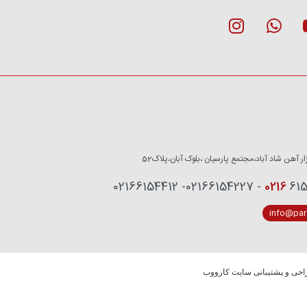
زار آهن شاد آباد،مجتمع پارسیان ،بلوک آبان،پلاک52
0216
6153759 - 02
info@pars
حی و پشتیبانی سایت کارووب