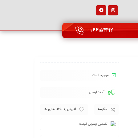
66154412
021
موجود است
آماده ارسال
مقایسه
افزودن به علاقه مندی ها
تضمین بهترین قیمت