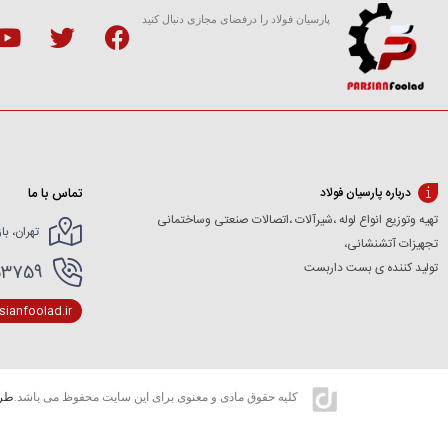
پارسیان فولاد را درفضای مجازی دنبال کنید
تماس با ما
درباره پارسیان فولاد
تهیه وتوزیع انواع لوله ،شیرآلات ،اتصالات صنعتی وساختمانی
تهران، با
تجهیزات آتشنشانی،
تولید کننده ی بست داربست
166154227- 02166154412
ianfoolad.ir
کلیه حقوق مادی و معنوی برای این سایت محفوظ می باشد.
طرا