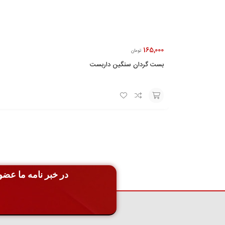
165,000
تومان
بست گردان سنگین داربست
افزودن
به
سبد
در خبر نامه ما عضو 