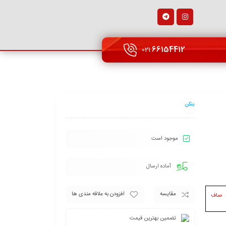
66154412
021
بنکن
موجود است
آماده ارسال
مقایسه
افزودن به علاقه مندی ها
صاف
تضمین بهترین قیمت