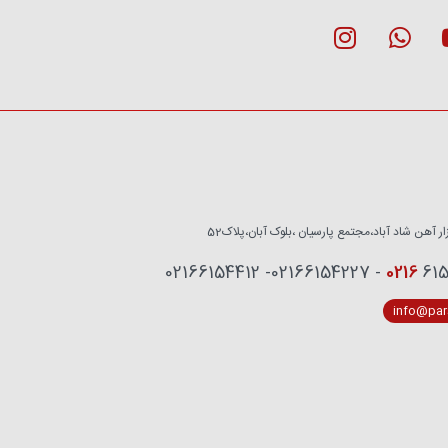
زار آهن شاد آباد،مجتمع پارسیان ،بلوک آبان،پلاک52
0216
6153759 - 02
info@pars