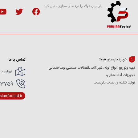
پارسیان فولاد را درفضای مجازی دنبال کنید
تماس با ما
درباره پارسیان فولاد
تهیه وتوزیع انواع لوله ،شیرآلات ،اتصالات صنعتی وساختمانی
تهران، با
تجهیزات آتشنشانی،
تولید کننده ی بست داربست
166154227- 02166154412
ianfoolad.ir