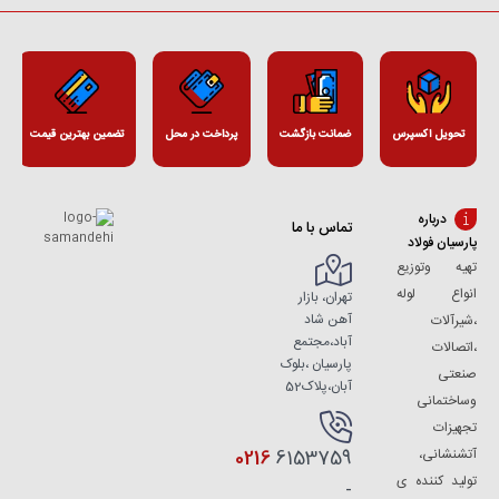
تحویل اکسپرس
ضمانت بازگشت
پرداخت در محل
تضمین بهترین قیمت
درباره
تماس با ما
پارسیان فولاد
تهیه وتوزیع
انواع لوله
تهران، بازار
آهن شاد
،شیرآلات
آباد،مجتمع
،اتصالات
پارسیان ،بلوک
صنعتی
آبان،پلاک52
وساختمانی
تجهیزات
آتشنشانی،
0216
6153759
تولید کننده ی
-