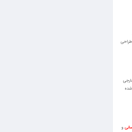
خارجی 44
و طراحی
طر داخلی 40 میلی‌ متر و قطر خارجی
ی شده
سانی
و