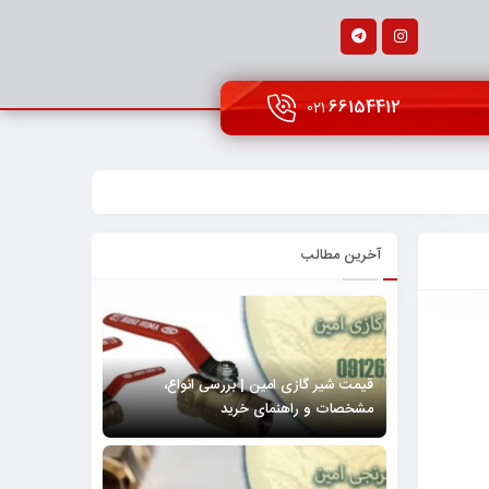
66154412
021
آخرین مطالب
قیمت شیر گازی امین | بررسی انواع،
مشخصات و راهنمای خرید