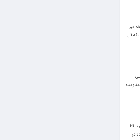
اخته می‌
ست. طول کلی این مهره معادل 27 میلی‌متر است که آن
لی
سایز از مقاومت
 با قطر
تفاده در