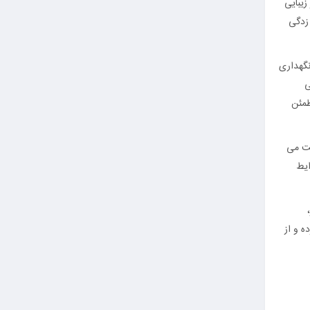
زیبایی
 زدگی
نگهداری
ی
طمئن
ت می‌
ایط
ه و از