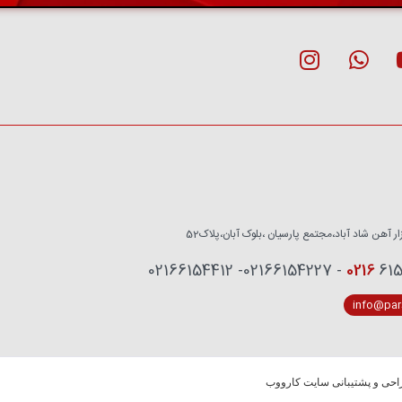
زار آهن شاد آباد،مجتمع پارسیان ،بلوک آبان،پلاک52
0216
6153759 - 02
info@pars
حی و پشتیبانی سایت کارووب