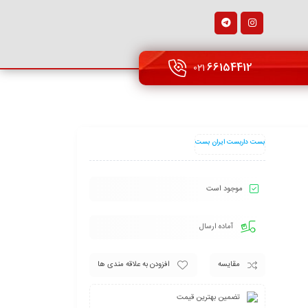
66154412
021
بست داربست ایران بست
موجود است
آماده ارسال
مقایسه
افزودن به علاقه مندی ها
تضمین بهترین قیمت