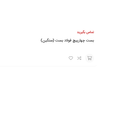
تماس بگیرید
بست چهارپیچ فولاد بست (سنگین)
تماس
با ما