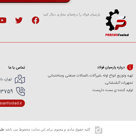
پارسیان فولاد را درفضای مجازی دنبال کنید
تماس با ما
درباره پارسیان فولاد
تهیه وتوزیع انواع لوله ،شیرآلات ،اتصالات صنعتی وساختمانی
تهران، با
تجهیزات آتشنشانی،
تولید کننده ی بست داربست
166154227- 02166154412
ianfoolad.ir
کلیه حقوق مادی و معنوی برای این سایت محفوظ می باشد.
طرا