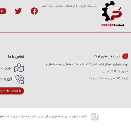
پارسیان فولاد را درفضای مجازی دنبال کنید
تماس با ما
درباره پارسیان فولاد
تهیه وتوزیع انواع لوله ،شیرآلات ،اتصالات صنعتی وساختمانی
تهران، با
تجهیزات آتشنشانی،
تولید کننده ی بست داربست
166154227- 02166154412
ianfoolad.ir
کلیه حقوق مادی و معنوی برای این سایت محفوظ می باشد.
طرا