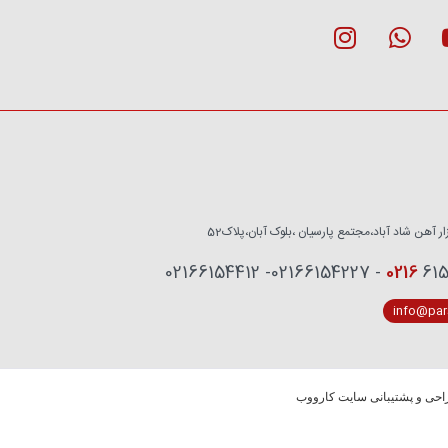
زار آهن شاد آباد،مجتمع پارسیان ،بلوک آبان،پلاک52
0216
6153759 - 02
info@pars
حی و پشتیبانی سایت کارووب