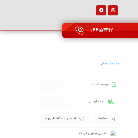
66154412
021
برند مانیسمان
موجود است
آماده ارسال
مقایسه
افزودن به علاقه مندی ها
تضمین بهترین قیمت