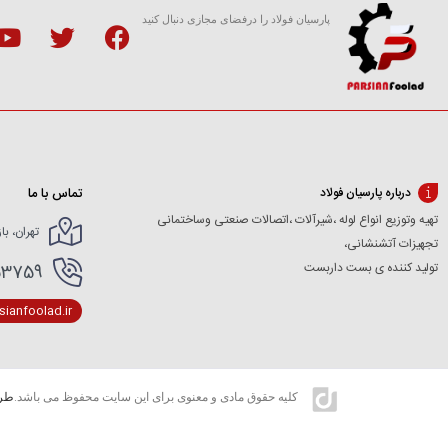
پارسیان فولاد را درفضای مجازی دنبال کنید
تماس با ما
درباره پارسیان فولاد
تهیه وتوزیع انواع لوله ،شیرآلات ،اتصالات صنعتی وساختمانی
تهران، با
تجهیزات آتشنشانی،
تولید کننده ی بست داربست
166154227- 02166154412
ianfoolad.ir
کلیه حقوق مادی و معنوی برای این سایت محفوظ می باشد.
طرا