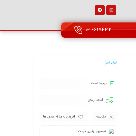
66154412
021
ایران شیر
موجود است
آماده ارسال
مقایسه
افزودن به علاقه مندی ها
تضمین بهترین قیمت