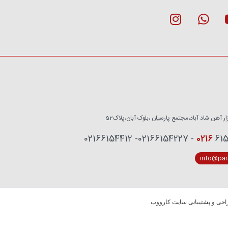
زار آهن شاد آباد،مجتمع پارسیان ،بلوک آبان،پلاک52
0216
6153759 - 02
info@pars
حی و پشتیبانی سایت کارووب