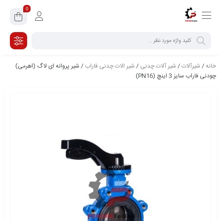
0
خانه
/
شیرآلات
/
شیر آلات چدنی
/
شیر الات چدنی فاراب
/ شیر پروانه ای لاگ (اھرمی)
چودنی فاراب سایز 3 اینچ (PN16)