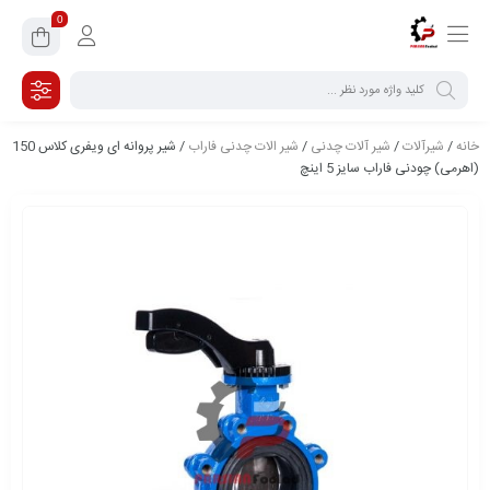
0
خانه
/
شیرآلات
/
شیر آلات چدنی
/
شیر الات چدنی فاراب
/ شیر پروانه اى ویفرى کلاس 150
(اهرمى) چودنی فاراب سایز 5 اینچ