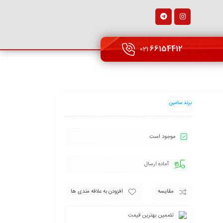
66154412
021
برند سامین
موجود است
آماده ارسال
مقایسه
افزودن به علاقه مندی ها
تضمین بهترین قیمت