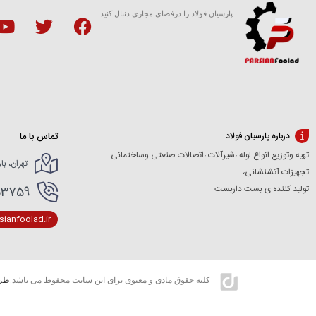
پارسیان فولاد را درفضای مجازی دنبال کنید
تماس با ما
درباره پارسیان فولاد
تهیه وتوزیع انواع لوله ،شیرآلات ،اتصالات صنعتی وساختمانی
تهران، با
تجهیزات آتشنشانی،
تولید کننده ی بست داربست
166154227- 02166154412
ianfoolad.ir
کلیه حقوق مادی و معنوی برای این سایت محفوظ می باشد.
طرا