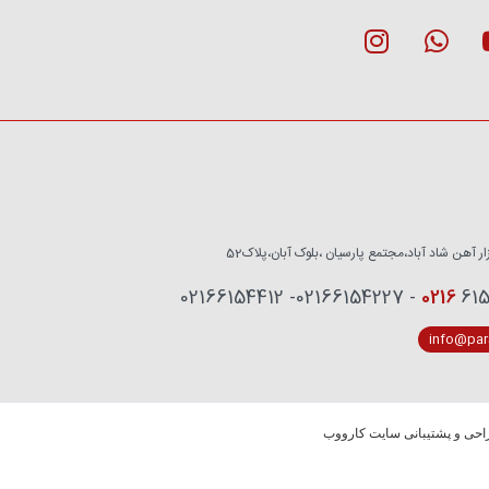
زار آهن شاد آباد،مجتمع پارسیان ،بلوک آبان،پلاک52
0216
6153759 - 02
info@pars
حی و پشتیبانی سایت کارووب