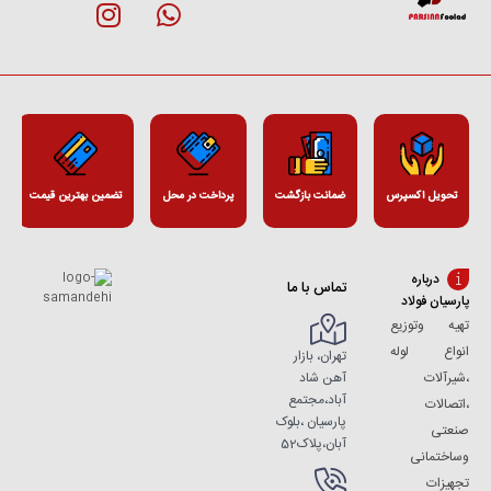
تحویل اکسپرس
ضمانت بازگشت
پرداخت در محل
تضمین بهترین قیمت
درباره
تماس با ما
پارسیان فولاد
تهیه وتوزیع
انواع لوله
تهران، بازار
آهن شاد
،شیرآلات
آباد،مجتمع
،اتصالات
پارسیان ،بلوک
صنعتی
آبان،پلاک52
وساختمانی
تجهیزات