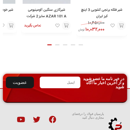
شیر فلکه برنجی کشویی 3 اینچ
شیرگازی سنگین آلومینیومی
شیر خودکار
کیز ایران
AZAR 101 A سایز 2 شرکت
10,450,000
آذران
تماس بگیرید
10,032,000
تومان
تماس
افزودن
افزودن
با ما
به
به
سبد
سبد
در خبر نامه ما عضو شوید
عضویت
و از آخرین اخبار ما آگاه
شوید
پارسیان فولاد را درفضای
مجازی دنبال کنید