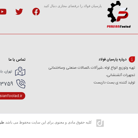
پارسیان فولاد را درفضای مجازی دنبال کنید
تماس با ما
درباره پارسیان فولاد
تهیه وتوزیع انواع لوله ،شیرآلات ،اتصالات صنعتی وساختمانی
تهران، با
تجهیزات آتشنشانی،
تولید کننده ی بست داربست
166154227- 02166154412
ianfoolad.ir
کلیه حقوق مادی و معنوی برای این سایت محفوظ می باشد.
طرا