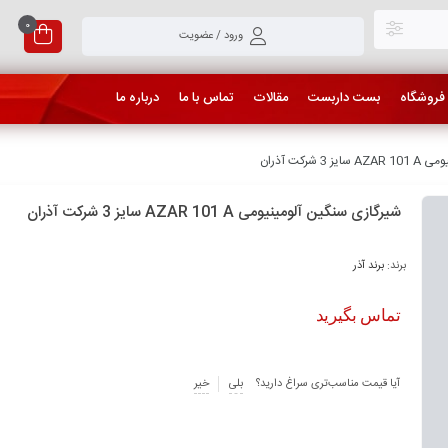
0
ورود / عضویت
فروشگاه
بست داربست
مقالات
تماس با ما
درباره ما
شرکت آذران
شیرگازی سنگین آلومینیومی AZAR 101 A سایز 3 شرکت آذران
برند:
برند آذر
تماس بگیرید
آیا قیمت مناسب‌تری سراغ دارید؟
بلی
خیر