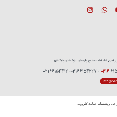
زار آهن شاد آباد،مجتمع پارسیان ،بلوک آبان،پلاک52
0216
6153759 - 02
info@pars
حی و پشتیبانی سایت کارووب