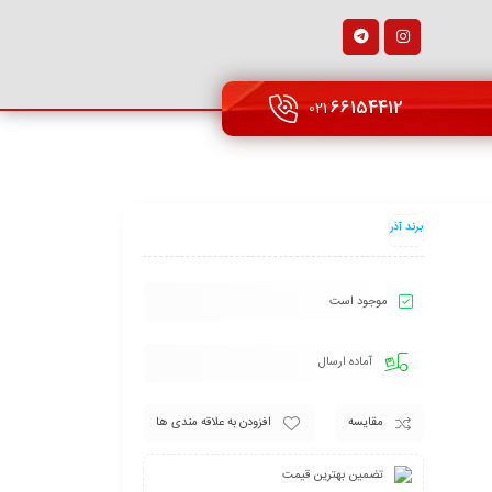
66154412
021
برند آذر
موجود است
آماده ارسال
مقایسه
افزودن به علاقه مندی ها
تضمین بهترین قیمت