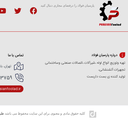
پارسیان فولاد را درفضای مجازی دنبال کنید
تماس با ما
درباره پارسیان فولاد
تهیه وتوزیع انواع لوله ،شیرآلات ،اتصالات صنعتی وساختمانی
تهران، با
تجهیزات آتشنشانی،
تولید کننده ی بست داربست
166154227- 02166154412
ianfoolad.ir
کلیه حقوق مادی و معنوی برای این سایت محفوظ می باشد.
طرا