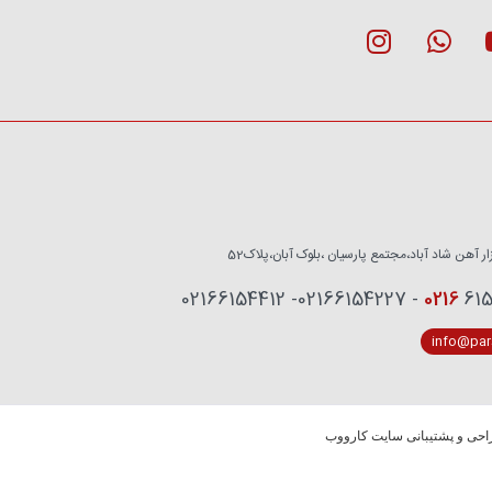
زار آهن شاد آباد،مجتمع پارسیان ،بلوک آبان،پلاک52
0216
6153759 - 02
info@pars
حی و پشتیبانی سایت کارووب