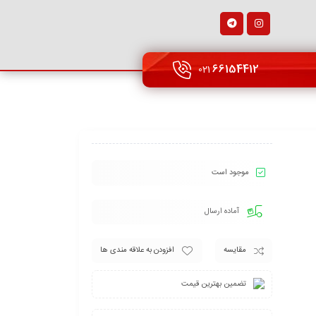
66154412
021
موجود است
آماده ارسال
مقایسه
افزودن به علاقه مندی ها
تضمین بهترین قیمت