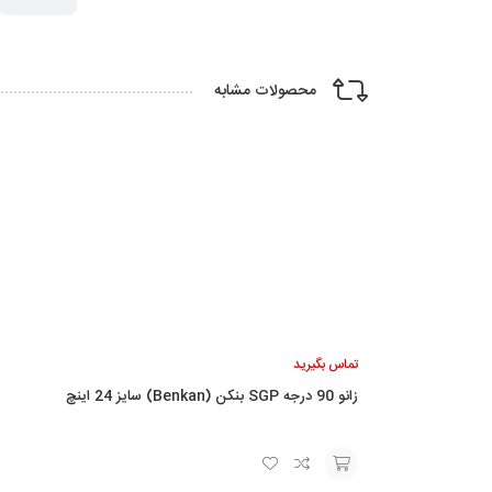
محصولات مشابه
تماس بگیرید
زانو 90 درجه SGP بنکن (Benkan) سایز 24 اینچ