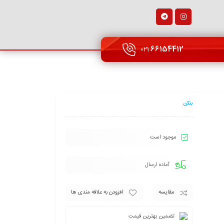
66154412
021
بنکن
موجود است
آماده ارسال
مقایسه
افزودن به علاقه مندی ها
تضمین بهترین قیمت