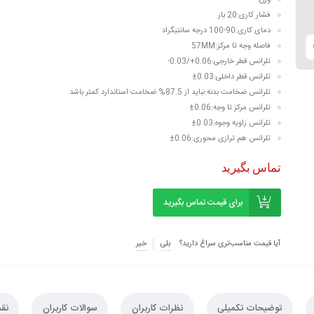
فشار کاری:20 بار
دمای کاری:90-100 درجه سانتیگراد
فاصله وجه تا مرکز:57MM
تلرانس قطر خارجی:0.06+/0.03-
تلرانس قطر داخلی:0.03±
تلرانس ضخامت بدنه:نباید از 87.5% ضخامت استاندارد کمتر باشد
تلرانس مرکز تا وجه:0.06±
تلرانس زاویه وجوه:0.03±
تلرانس هم ترازی محوری:0.06±
تماس بگیرید
برای قیمت تماس بگیرید
آیا قیمت مناسب‌تری سراغ دارید؟
بلی
خیر
توضیحات تکمیلی
نظرات کاربران
سوالات کاربران
نق