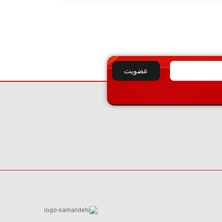
افزودن
به
سبد
عضویت