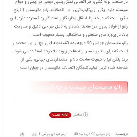
در صنعت لوله کشی، هر اتصالی نقش بسیار مهمی در ایمنی و دوام
سیستم دارد. یکی از پرکاربردترین این اتصالات، زانو مانیسمان 1 اینچ
بنکن است که در خطوط انتقال بخار، گاز و نفت کاربرد گسترده دارد. این
زانو از فولاد بدون درز ساخته شده و به دلیل طراحی دقیق و مقاومت
بالا، در پروژه های صنعتی و ساختمانی بسیار محبوب است.
زانو مانیسمان جوشی 90 درجه رده 40، نمونه ای رایج از این محصول
است که برای تغییر مسیر لوله ها در زاویه ۹۰ درجه استفاده می شود.
برند بنکن نیز با کیفیت ساخت بالا و استانداردهای جهانی، یکی از
شناخته شده ترین تولیدکنندگان اتصالات مانیسمان در جهان است.
زانو مانیسمان چیست و چه کاربردی دارد؟
زانو مانیسمان، اتصالی فولادی است که برای تغییر مسیر لوله ها به کار
می رود و تفاوت اصلی آن با زانوهای معمولی در عدم وجود درز جوش
در بدنه است. به عبارتی، این قطعه از یک تکه فولاد بدون درز تولید می
نمایش
ادامه مطلب
شود و همین موضوع باعث مقاومت بالای آن در برابر فشار، حرارت و
خوردگی می شود.
برچسب:
زانو جوشی 90 درجه رده 40
زانو فولادی جوشی 1 اینچ
زانو