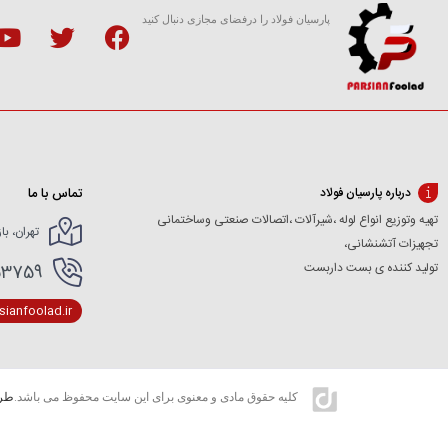
پارسیان فولاد را درفضای مجازی دنبال کنید
تماس با ما
درباره پارسیان فولاد
تهیه وتوزیع انواع لوله ،شیرآلات ،اتصالات صنعتی وساختمانی
تهران، با
تجهیزات آتشنشانی،
تولید کننده ی بست داربست
166154227- 02166154412
ianfoolad.ir
کلیه حقوق مادی و معنوی برای این سایت محفوظ می باشد.
طرا