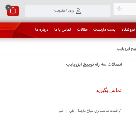
0
ورود / عضویت
فروشگاه
بست داربست
مقالات
تماس با ما
درباره ما
ﭘﯿﭻ ایزوپایپ
اتصالات ﺳﻪ راه ﺗﻮﭘﯿﭻ ایزوپایپ
تماس بگیرید
آیا قیمت مناسب‌تری سراغ دارید؟
بلی
خیر