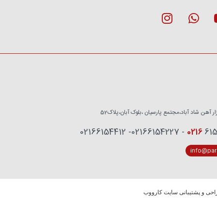
زار آهن شاد آباد،مجتمع پارسیان ،بلوک آبان،پلاک52
0216
6153759 - 02
info@pars
حی و پشتیبانی سایت کارووب