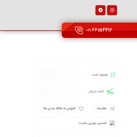
66154412
021
موجود است
آماده ارسال
مقایسه
افزودن به علاقه مندی ها
تضمین بهترین قیمت