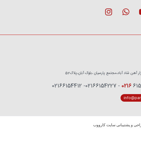
زار آهن شاد آباد،مجتمع پارسیان ،بلوک آبان،پلاک52
0216
6153759 - 02
info@pars
حی و پشتیبانی سایت کارووب