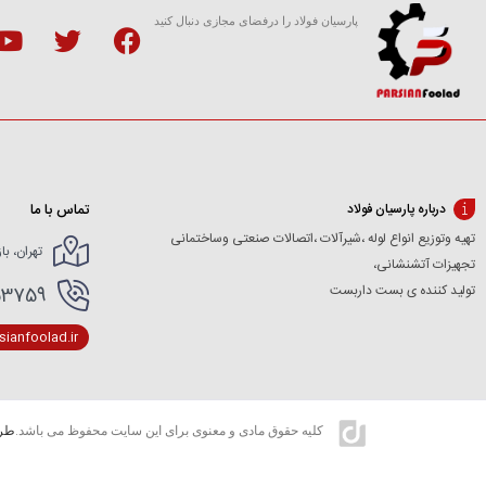
پارسیان فولاد را درفضای مجازی دنبال کنید
تماس با ما
درباره پارسیان فولاد
تهیه وتوزیع انواع لوله ،شیرآلات ،اتصالات صنعتی وساختمانی
تهران، با
تجهیزات آتشنشانی،
تولید کننده ی بست داربست
166154227- 02166154412
ianfoolad.ir
کلیه حقوق مادی و معنوی برای این سایت محفوظ می باشد.
طرا