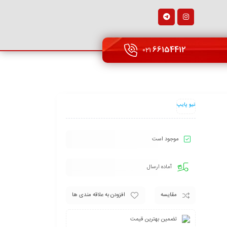
66154412
021
نیو پایپ
موجود است
آماده ارسال
مقایسه
افزودن به علاقه مندی ها
تضمین بهترین قیمت