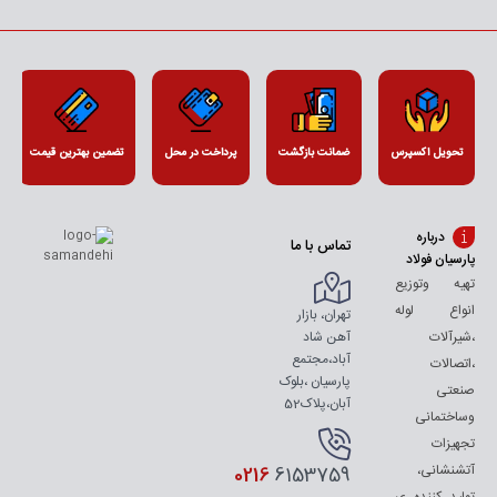
تحویل اکسپرس
ضمانت بازگشت
پرداخت در محل
تضمین بهترین قیمت
درباره
تماس با ما
پارسیان فولاد
تهیه وتوزیع
انواع لوله
تهران، بازار
آهن شاد
،شیرآلات
آباد،مجتمع
،اتصالات
پارسیان ،بلوک
صنعتی
آبان،پلاک52
وساختمانی
تجهیزات
آتشنشانی،
0216
6153759