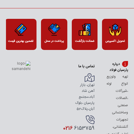
تحویل اکسپرس
ضمانت بازگشت
پرداخت در محل
تضمین بهترین قیمت
درباره
تماس با ما
پارسیان فولاد
تهیه وتوزیع
انواع لوله
تهران، بازار
آهن شاد
،شیرآلات
آباد،مجتمع
،اتصالات
پارسیان ،بلوک
صنعتی
آبان،پلاک52
وساختمانی
تجهیزات
آتشنشانی،
0216
6153759