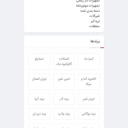
تجهیزات گاز رسانی
تجهیزات موتورخانه
دسته بندی شده
شیرآلات
لرزه گیر
متعلقات
برندها
آسیا دنا
اتصالات
استارکو
گالوانیزه مک
الکترود آما و
امین شیر
ایران اتصال
میکا
ایران شیر
برند آذر
برند آریا
برند بوگاتی
برند پلاپ
برند دی ان