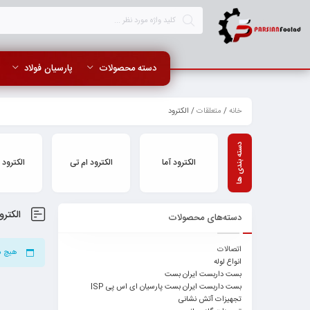
دسته محصولات
پارسیان فولاد
خانه
/
متعلقات
/ الکترود
الکترود آما
الکترود ام تی
الکترود
الکترو
دسته‌های محصولات
اتصالات
هیچ م
انواع لوله
بست داربست ایران بست
بست داربست ایران بست پارسیان ای اس پی ISP
تجهیزات آتش نشانی