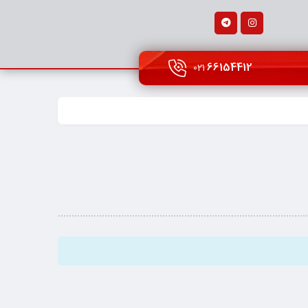
66154412
021