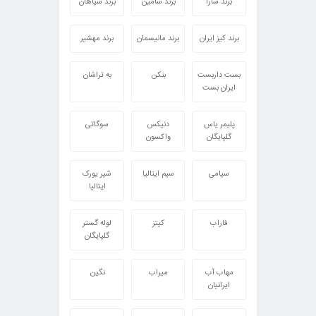
برند سارا
برند سامین
برند سپاهان
برند کیز ایران
برند مانیسمان
برند مهشیر
بست داربست
بنکن
به تراشان
ایران بست
پلیمر یاس
دنیکس
سوگاتی
گلپایگان
واکسون
سیامی
سیم ایتالیا
شیر یورک
ایتالیا
فاراب
کیتز
لوله گستر
گلپایگان
مهاب آب
میراب
نگین
ایرانیان