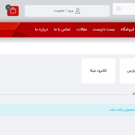
0
ورود / عضویت
فروشگاه
بست داربست
مقالات
تماس با ما
درباره ما
 پارس
الکترود میکا
د
حصولی یافت نشد.