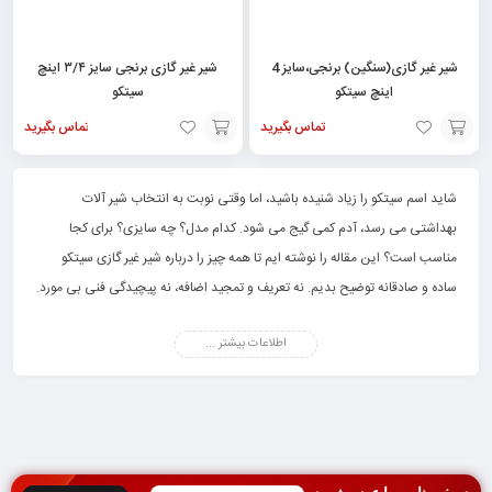
شیر غیر گازی(سنگین) برنجی،سایز 4
شیر غیر گازی برنجی سایز ۳/۴ اینچ
اینچ سیتکو
سیتکو
تماس بگیرید
تماس بگیرید
افزودن
افزودن
به
به
شاید اسم سیتکو را زیاد شنیده باشید، اما وقتی نوبت به انتخاب شیر آلات
سبد
سبد
بهداشتی می رسد، آدم کمی گیج می شود. کدام مدل؟ چه سایزی؟ برای کجا
مناسب است؟ این مقاله را نوشته ایم تا همه چیز را درباره شیر غیر گازی سیتکو
ساده و صادقانه توضیح بدیم. نه تعریف و تمجید اضافه، نه پیچیدگی فنی بی مورد.
شیر آلات غیر گازی
یا همان شیر آب، یکی از پرمصرف ترین قطعات تاسیساتی در هر
اطلاعات بیشتر ...
ساختمانی است. از آشپزخانه گرفته تا حمام، از اتاق لباسشویی تا انبار، همه جا به
یک شیر مطمئن نیاز دارید. برند سیتکو (SITCO) یکی از برندهایی است که در این
حوزه سابقه دارد و محصولاتش طیف گسترده ای از نیازهای خانگی و صنعتی را
پوشش می دهد.
در این راهنما، با انواع شیرهای غیر گازی سیتکو آشنا می شوید، تفاوت مدل ها را