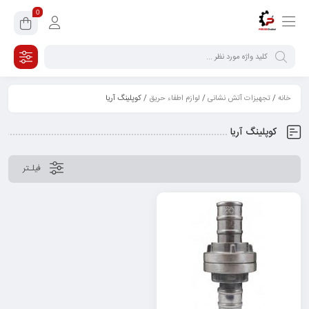
0
خانه
/
تجهیزات آتش نشانی
/
لوازم اطفاء حریق
/ کوپلینگ آریا
کوپلینگ آریا
فیلـتر