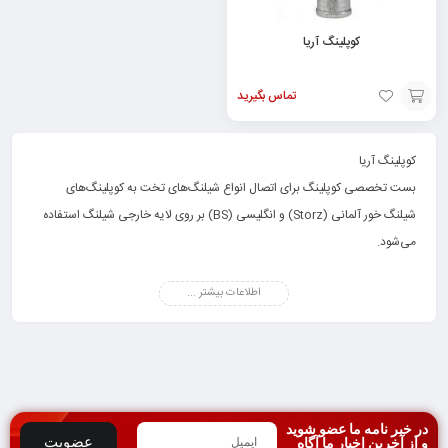
کوپلینگ آریا
تماس بگیرید
تماس
با ما
کوپلینگ آریا
بست تخصصی کوپلینگ برای اتصال انواع شیلنگ‌های تخت به کوپلینگ‌های
شیلنگ خور آلمانی (Storz) و انگلیسی (BS) بر روی لایه خارجی شیلنگ استفاده
می‌شود.
محصول بست تخصصی کوپلینگ، که به نام آریا کوپلینگ به ثبت رسمی رسیده،
اطلاعات بیشتر ...
راهکاری برای جایگزینی روش سیم پیچ برای بستن شیلنگ بر روی کوپلینگ‌های
شیلنگ خور است.
مجموعه آریا کوپلینگ در راستای رسالت ایمنی و تامین تجهیزات اطفای حریق با
کیفیت و مطابق با دستورالعمل استانداردهای ملی و بین‌المللی، انواع کوپلینگهای
آتش نشانی با بالاترین کیفیت مواد اولیه و در سایزهای مختلف را تولید می‌کند.
در خبر نامه ما عضو شوید
استفاده از سیم پیچ برای اتصال شیلنگ‌های تخت به انواع کوپلینگ‌های شیلنگ
عضویت
و از آخرین اخبار ما آگاه