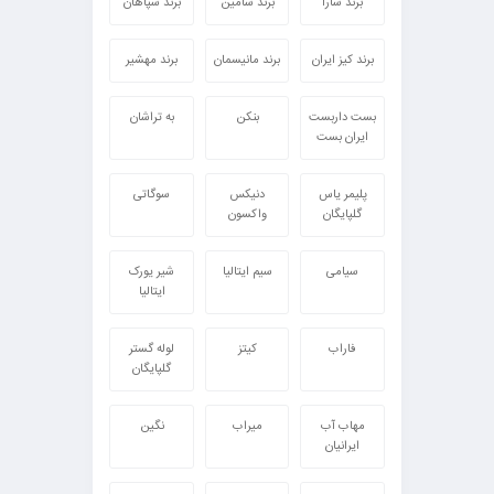
برند سارا
برند سامین
برند سپاهان
برند کیز ایران
برند مانیسمان
برند مهشیر
بست داربست
بنکن
به تراشان
ایران بست
پلیمر یاس
دنیکس
سوگاتی
گلپایگان
واکسون
سیامی
سیم ایتالیا
شیر یورک
ایتالیا
فاراب
کیتز
لوله گستر
گلپایگان
مهاب آب
میراب
نگین
ایرانیان