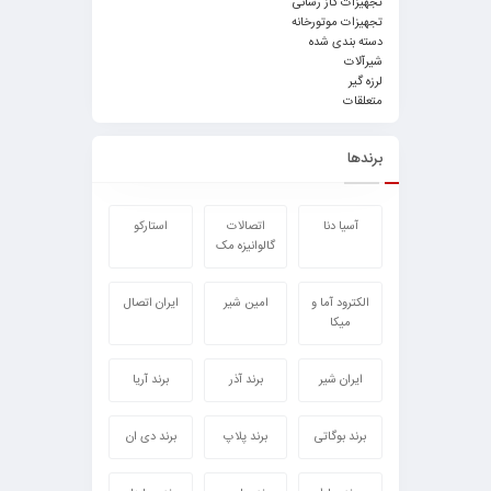
تجهیزات گاز رسانی
تجهیزات موتورخانه
دسته بندی شده
شیرآلات
لرزه گیر
متعلقات
برندها
آسیا دنا
اتصالات
استارکو
گالوانیزه مک
الکترود آما و
امین شیر
ایران اتصال
میکا
ایران شیر
برند آذر
برند آریا
برند بوگاتی
برند پلاپ
برند دی ان