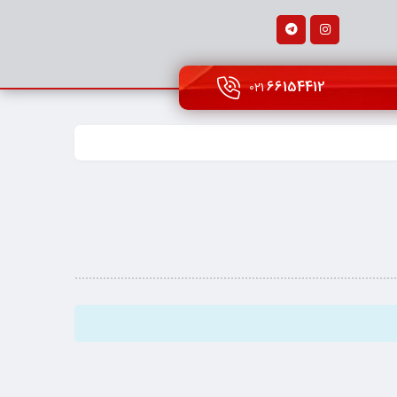
66154412
021