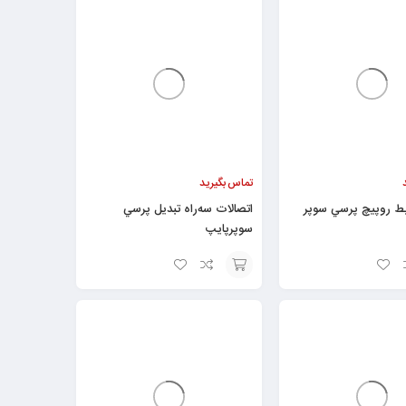
به
سبد
تماس بگیرید
بط روپيچ پرسي سوپر
اتصالات سه‌راه تبديل پرسي
سوپرپایپ
افزودن
به
سبد