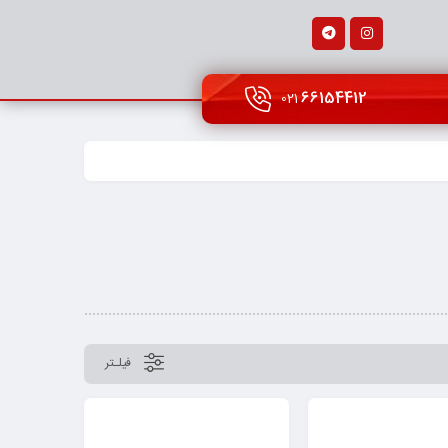
66154412
021
فیلـتر