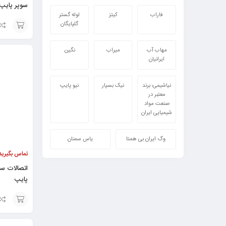
سوپر پایپ
فاراب
کیتز
لوله گستر
گلپایگان
افزودن
مهاب آب
میراب
نگین
به
ایرانیان
سبد
نیاشیمی؛ برند
نیک بسپار
نیو پایپ
معتبر در
صنعت مواد
شیمیایی ایران
وگ ایران بی همتا
یاس سمنان
تماس بگیرید
اتصالات سه
پایپ
افزودن