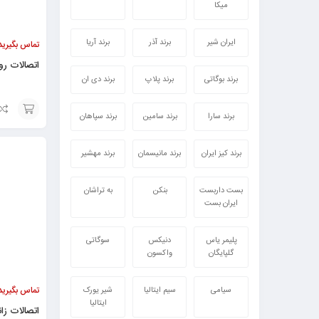
میکا
ایران شیر
برند آذر
برند آریا
تماس بگیرید
اتصالات رو
برند بوگاتی
برند پلاپ
برند دی ان
برند سارا
برند سامین
برند سپاهان
افزودن
به
برند کیز ایران
برند مانیسمان
برند مهشیر
سبد
بست داربست
بنکن
به تراشان
ایران بست
پلیمر یاس
دنیکس
سوگاتی
گلپایگان
واکسون
تماس بگیرید
سیامی
سیم ایتالیا
شیر یورک
ایتالیا