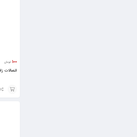
به
سبد
100
تومان
اتصالات زا
انتخاب
گزینه