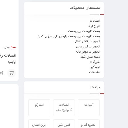
دسته‌های محصولات
اتصالات
انواع لوله
بست داربست ایران بست
بست داربست ایران بست پارسیان ای اس پی ISP
تجهیزات آتش نشانی
تجهیزات گاز رسانی
100
تومان
تجهیزات موتورخانه
اتصالات را
دسته بندی شده
پایپ
شیرآلات
لرزه گیر
متعلقات
انتخاب
برندها
گزینه
آسیا دنا
اتصالات
استارکو
گالوانیزه مک
الکترود آما و
امین شیر
ایران اتصال