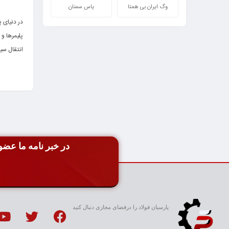
به
وگ ایران بی همتا
یاس سمنان
سبد
در دنیای 
پلیمرها و 
انتقال سی
اگر در حو
شما کمک م
در خبر نامه ما عضو 
انواع 
پارسیان فولاد را درفضای مجازی دنبال کنید
🔹 اتصالا