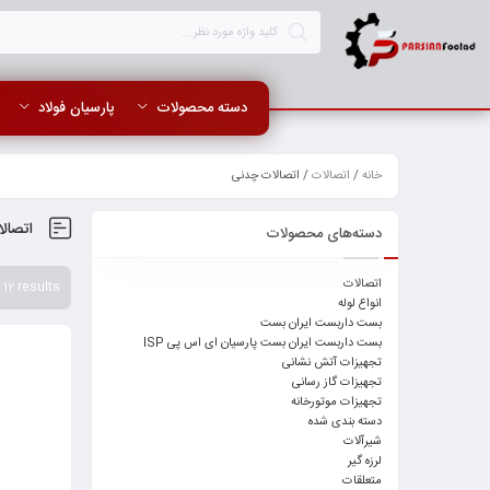
دسته محصولات
پارسیان فولاد
خانه
/
اتصالات
/ اتصالات چدنی
اتصال
دسته‌های محصولات
اتصالات
 12 results
انواع لوله
بست داربست ایران بست
بست داربست ایران بست پارسیان ای اس پی ISP
تجهیزات آتش نشانی
تجهیزات گاز رسانی
تجهیزات موتورخانه
دسته بندی شده
شیرآلات
لرزه گیر
متعلقات