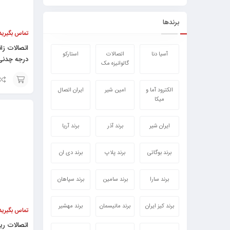
برندها
تماس بگیرید
آسیا دنا
اتصالات
استارکو
درجه چدنی
گالوانیزه مک
الکترود آما و
امین شیر
ایران اتصال
افزودن
میکا
به
سبد
ایران شیر
برند آذر
برند آریا
برند بوگاتی
برند پلاپ
برند دی ان
برند سارا
برند سامین
برند سپاهان
برند کیز ایران
برند مانیسمان
برند مهشیر
تماس بگیرید
اتصالات ر