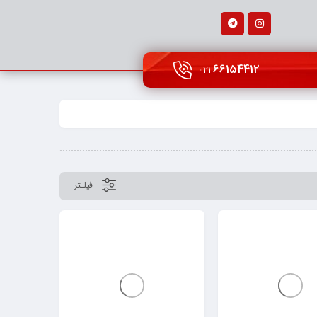
66154412
021
فیلـتر