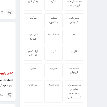
بست داربست
بنکن
به تراشان
ایران بست
پلیمر یاس
دنیکس
سوگاتی
افزودن
گلپایگان
واکسون
به
سبد
سیامی
سیم ایتالیا
شیر یورک
ایتالیا
فاراب
کیتز
لوله گستر
گلپایگان
مهاب آب
میراب
نگین
ایرانیان
تماس بگیرید
نیاشیمی؛ برند
نیک بسپار
نیو پایپ
درجه چدنی
معتبر در
صنعت مواد
شیمیایی ایران
افزودن