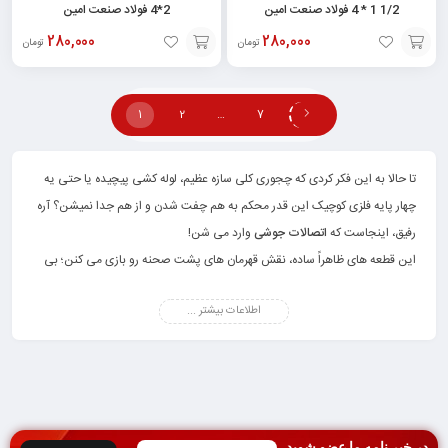
1/2 1 * 4 فولاد صنعت امین
2*4 فولاد صنعت امین
280,000
280,000
تومان
تومان
افزودن
افزودن
به
به
1
2
…
7
سبد
سبد
تا حالا به این فکر کردی که چجوری کلی سازه عظیم، لوله کشی پیچیده یا حتی یه
چهار پایه فلزی کوچیک این قدر محکم به هم چفت شدن و از هم جدا نمیشن؟ آره
رفیق، اینجاست که
اتصالات
جوشی
وارد می شن!
این قطعه های ظاهراً ساده، نقش قهرمان های پشت صحنه رو بازی می کنن؛ بی
صدا و بی ادعا، ولی اگه نباشن کل سازه ممکنه بریزه به هم!
اطلاعات بیشتر ...
اتصالات جوشی
از اون چیزایی ان که شاید کمتر به چشم بیان، ولی پایه و اساس
خیلی از پروژه های صنعتی، ساختمانی و حتی کار های خونه گی محسوب می شن.
اگه بخوای یه سازه محکم بسازی، باید بدونی با کدوم نوع اتصال سر و کار داری و
اصلاً چطور باید انتخابش کنی.
تو این مقاله در سایت
پارسیان فولاد
قراره با زبون ساده و بی دردسر، همه چیزو
در خبر نامه ما عضو شوید