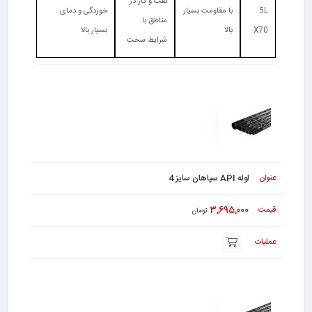
نفت و گاز در
5L
با مقاومت بسیار
خوردگی و دمای
مناطق با
X70
بالا
بسیار بالا
شرایط سخت
عکس
نام
واحـد
قیمت
عملیات
لوله API سپاهان سایز 4
3,695,000
تومان