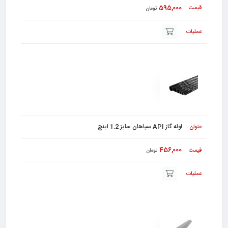
595,000
تومان
لوله گاز API سپاهان سایز 1.2 اینچ
456,000
تومان