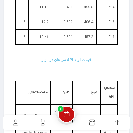
6
11.13
0.438"
355.6
14"
6
12.7
0.500"
406.4
16"
6
13.46
0.531"
457.2
18"
قیمت لوله API سپاهان در بازار
استاندارد
شرح
کاربرد
مشخصات فنی
API
0
صنایع نفت،
دارای مقاومت بالا در
استاندارد
گاز،
برابر فشار و خوردگی،
لوله‌های فولادی
پتروشیمی و
API 5L
مناسب برای خطوط