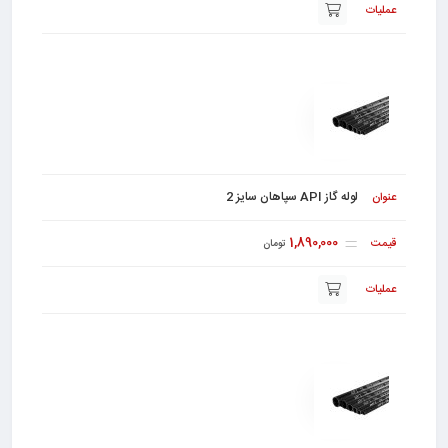
لوله گاز API سپاهان سایز 2
1,890,000
تومان