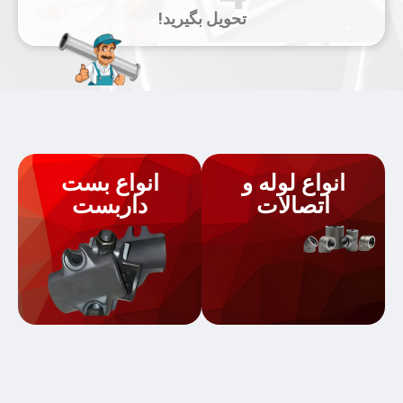
تحویل بگیرید!
انواع لوله و
انواع بست
اتصالات
داربست